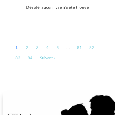
Désolé, aucun livre n'a été trouvé
1
2
3
4
5
…
81
82
83
84
Suivant »