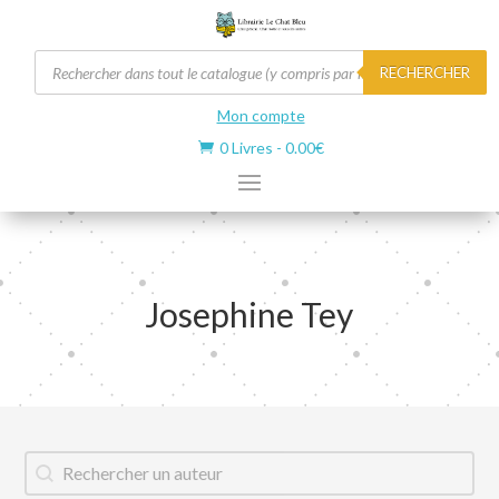
Recherche
RECHERCHER
de
produits
Mon compte
0 Livres
-
0.00
€

Josephine Tey
Auteur
Rechercher