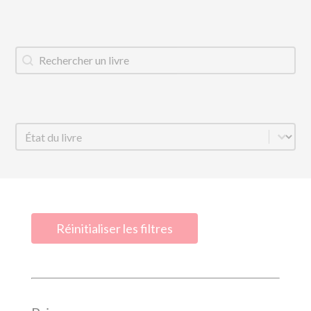
Titre du livre
Rechercher
État
Sélectionnez le contenu
Réinitialiser les filtres