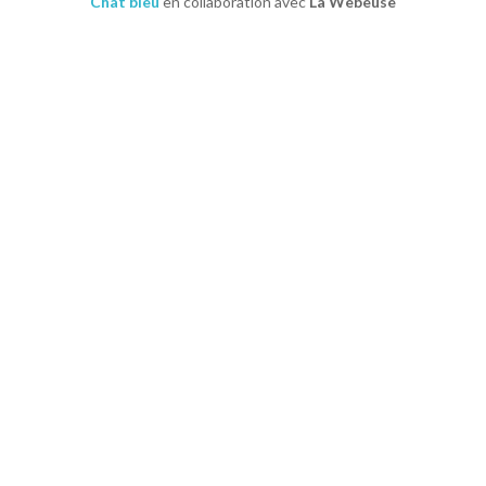
Chat bleu
en collaboration avec
La Webeuse