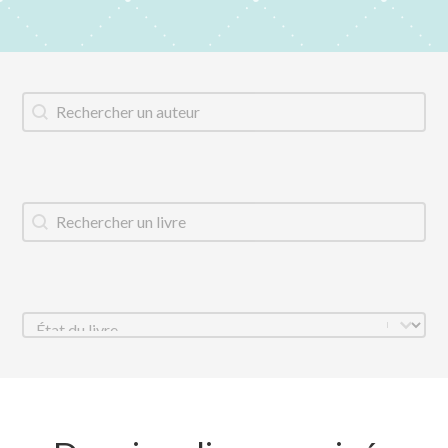
Auteur
Rechercher
Titre du livre
Rechercher
État
Sélectionnez le contenu