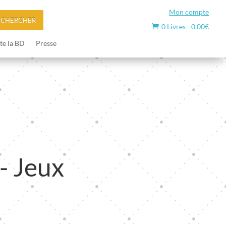
Mon compte
ECHERCHER
0 Livres
-
0.00
€

te la BD
Presse
 - Jeux