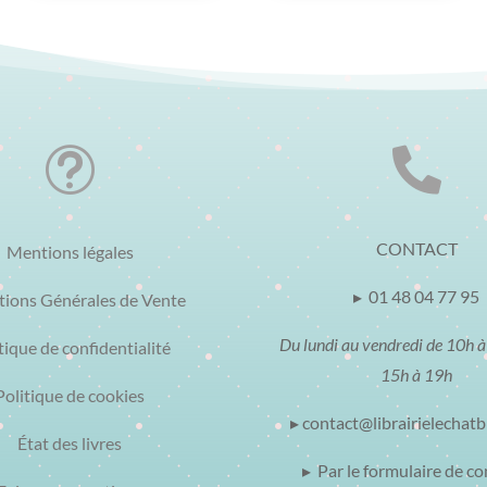
t

CONTACT
Mentions légales
▸ 01 48 04 77 95
tions Générales de Vente
Du lundi au vendredi de 10h à
tique de confidentialité
15h à 19h
Politique de cookies
▸ contact@librairielechat
État des livres
▸ Par le formulaire de co