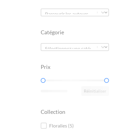
Liste des auteurs
Liste des auteurs
Catégorie
Catégorie
Catégorie
Prix
Prix
Réinitialiser
Collection
Collection
Floralies
(5)