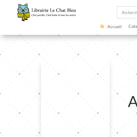
Recherc
de
produits
Cata
Accueil
A