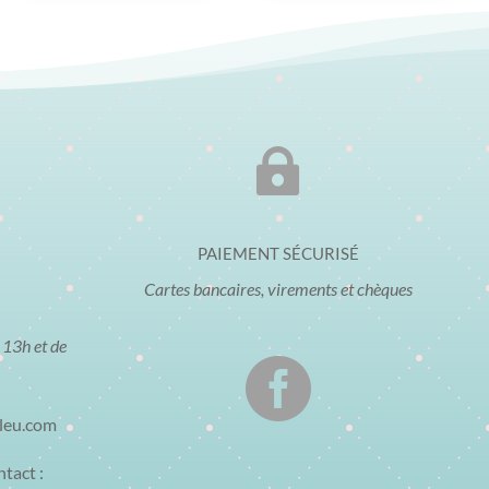

PAIEMENT SÉCURISÉ
Cartes bancaires, virements et chèques
 13h et de

bleu.com
ntact :