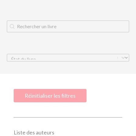
Titre du livre
Rechercher
État
Sélectionnez le contenu
Réinitialiser les filtres
Liste des auteurs