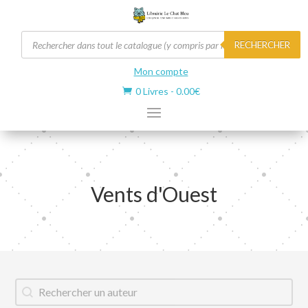
Recherche
RECHERCHER
de
produits
Mon compte
0 Livres
-
0.00
€

Vents d'Ouest
Auteur
Rechercher