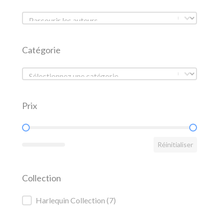
Liste des auteurs
Liste des auteurs
Catégorie
Catégorie
Catégorie
Prix
Prix
Réinitialiser
Collection
Collection
Harlequin Collection
(7)