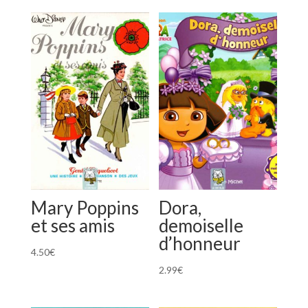
Mary Poppins
Dora,
et ses amis
demoiselle
d’honneur
4.50
€
2.99
€