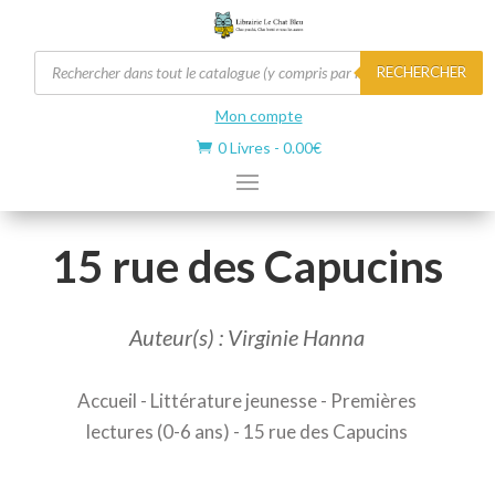
Recherche
RECHERCHER
de
produits
Mon compte
0 Livres
-
0.00
€

15 rue des Capucins
Auteur(s) : Virginie Hanna
Accueil
-
Littérature jeunesse
-
Premières
lectures (0-6 ans)
- 15 rue des Capucins