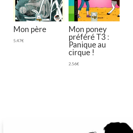
Mon père
Mon poney
préféré T3 :
5.47
€
Panique au
cirque !
2.56
€