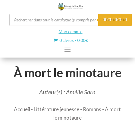
Recherche
RECHERCHER
de
produits
Mon compte
0 Livres
-
0.00
€

À mort le minotaure
Auteur(s) : Amélie Sarn
Accueil
-
Littérature jeunesse
-
Romans
- À mort
le minotaure