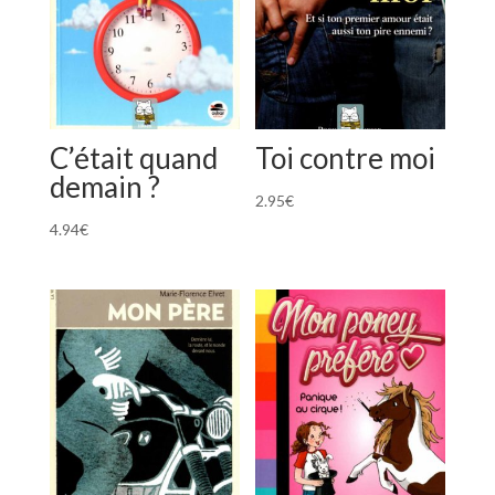
C’était quand
Toi contre moi
demain ?
2.95
€
4.94
€