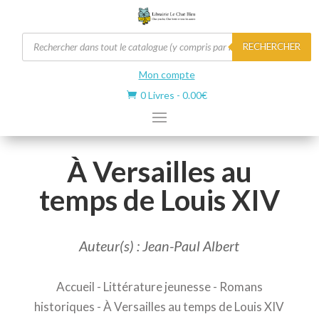
Recherche
RECHERCHER
de
produits
Mon compte
0 Livres
-
0.00
€

À Versailles au
temps de Louis XIV
Auteur(s) : Jean-Paul Albert
Accueil
-
Littérature jeunesse
-
Romans
historiques
- À Versailles au temps de Louis XIV