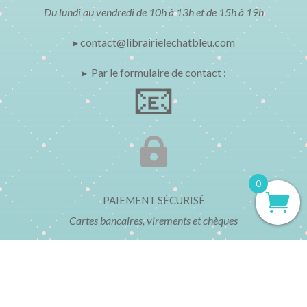
Du lundi au vendredi de 10h à 13h et de 15h à 19h
▸ contact@librairielechatbleu.com
▸ Par le formulaire de contact :
📧

0
PAIEMENT SÉCURISÉ
Cartes bancaires, virements et chèques
