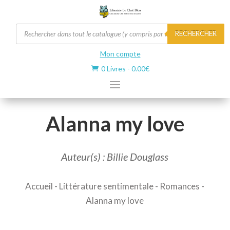
Recherche
RECHERCHER
de
produits
Mon compte
0 Livres
-
0.00
€

Alanna my love
Auteur(s) : Billie Douglass
Accueil
-
Littérature sentimentale
-
Romances
-
Alanna my love