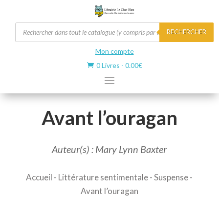
Recherche
RECHERCHER
de
produits
Mon compte
0 Livres
-
0.00
€

Avant l’ouragan
Auteur(s) : Mary Lynn Baxter
Accueil
-
Littérature sentimentale
-
Suspense
-
Avant l’ouragan