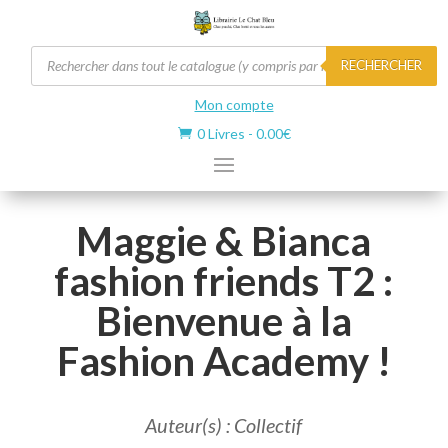
Recherche
RECHERCHER
de
produits
Mon compte
0 Livres
-
0.00
€

Maggie & Bianca
fashion friends T2 :
Bienvenue à la
Fashion Academy !
Auteur(s) : Collectif