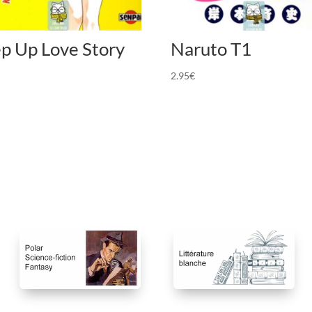
ep Up Love Story
Naruto T1
2.95
€