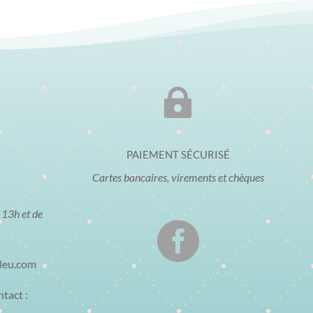

PAIEMENT SÉCURISÉ
Cartes bancaires, virements et chèques
 13h et de

bleu.com
ntact :