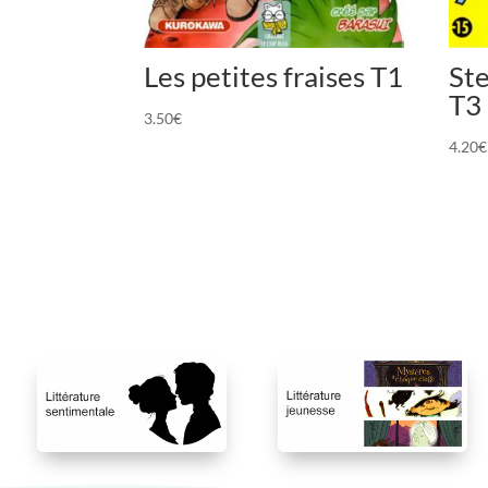
Les petites fraises T1
St
T3
3.50
€
4.20
€