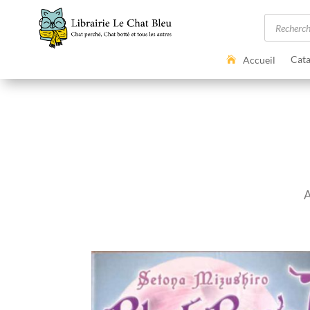
Recherc
de
produits
Cata
Accueil
A