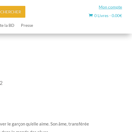
Mon compte
ECHERCHER
0 Livres
-
0.00
€

te la BD
Presse
T2
ver le garçon qu’elle aime. Son âme, transférée
e dans le monde des rêves.