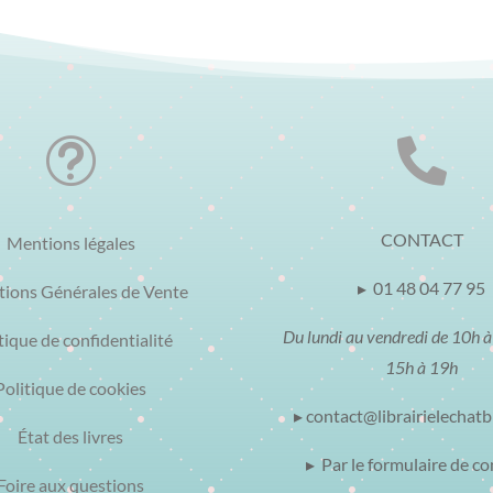
t

CONTACT
Mentions légales
▸ 01 48 04 77 95
tions Générales de Vente
Du lundi au vendredi de 10h à
tique de confidentialité
15h à 19h
Politique de cookies
▸ contact@librairielechat
État des livres
▸ Par le formulaire de co
Foire aux questions