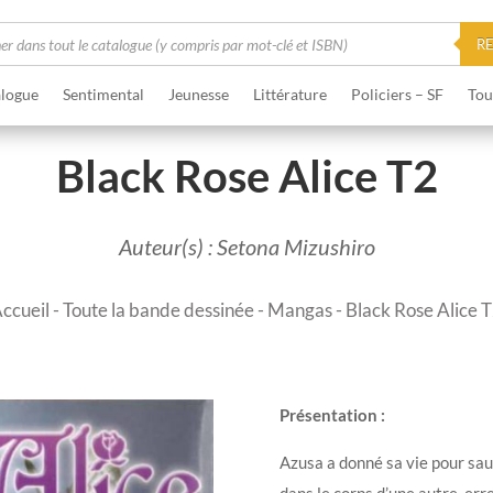
he
R
logue
Sentimental
Jeunesse
Littérature
Policiers – SF
Tou
Black Rose Alice T2
Auteur(s) : Setona Mizushiro
ccueil
-
Toute la bande dessinée
-
Mangas
- Black Rose Alice 
Présentation :
Azusa a donné sa vie pour sau
dans le corps d’une autre, err