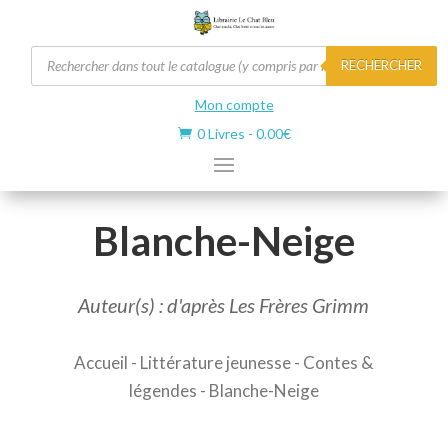
Recherche
RECHERCHER
de
produits
Mon compte
0 Livres
-
0.00
€

Blanche-Neige
Auteur(s) : d'après Les Frères Grimm
Accueil
-
Littérature jeunesse
-
Contes &
légendes
- Blanche-Neige