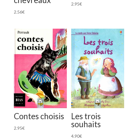
chevreaux
2.95
€
2.56
€
Contes choisis
Les trois
souhaits
2.95
€
4.90
€