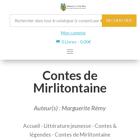
Recherche
RECHERCHER
de
produits
Mon compte
0 Livres
-
0.00
€

Contes de
Mirlitontaine
Auteur(s) : Marguerite Rémy
Accueil
-
Littérature jeunesse
-
Contes &
légendes
- Contes de Mirlitontaine