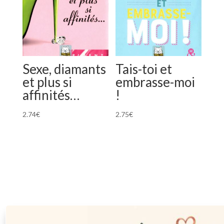
Sexe, diamants
Tais-toi et
et plus si
embrasse-moi
affinités…
!
2.74
€
2.75
€