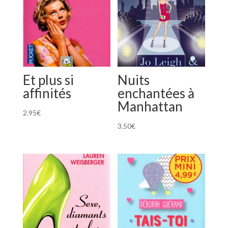
Et plus si
Nuits
affinités
enchantées à
Manhattan
2.95
€
3.50
€