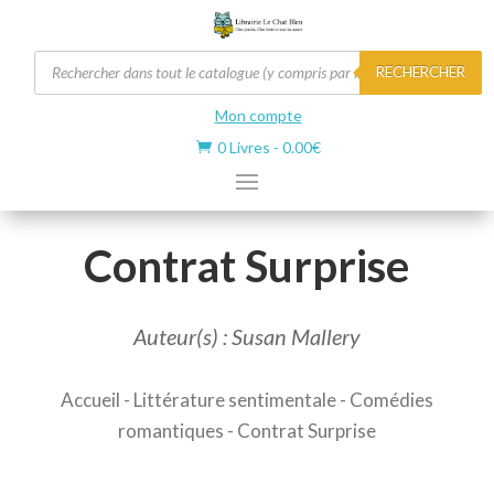
Recherche
RECHERCHER
de
produits
Mon compte
0 Livres
-
0.00
€

Contrat Surprise
Auteur(s) : Susan Mallery
Accueil
-
Littérature sentimentale
-
Comédies
romantiques
- Contrat Surprise