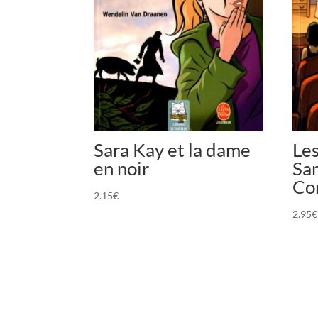
Sara Kay et la dame
Le
en noir
Sam
Co
2.15
€
2.95
€