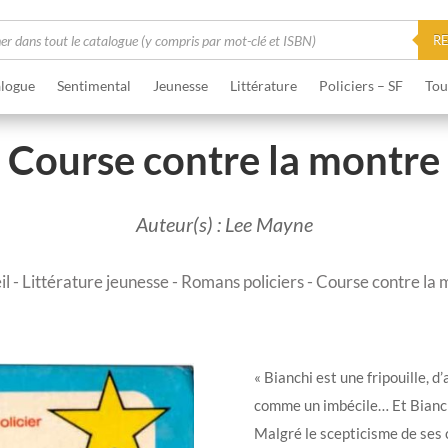
he
R
logue
Sentimental
Jeunesse
Littérature
Policiers – SF
Tou
Course contre la montre
Auteur(s) : Lee Mayne
il
-
Littérature jeunesse
-
Romans policiers
- Course contre la 
« Bianchi est une fripouille, d’
comme un imbécile… Et Bianch
Malgré le scepticisme de ses 