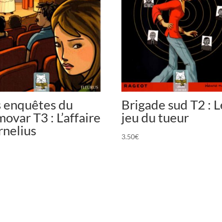
s enquêtes du
Brigade sud T2 : L
ovar T3 : L’affaire
jeu du tueur
rnelius
3.50
€