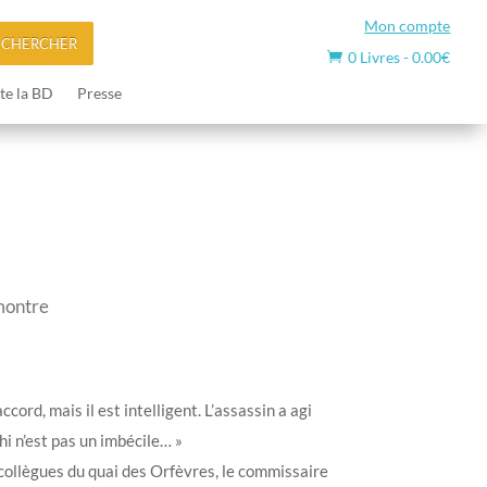
Mon compte
ECHERCHER
0 Livres
-
0.00
€

te la BD
Presse
montre
accord, mais il est intelligent. L’assassin a agi
i n’est pas un imbécile… »
collègues du quai des Orfèvres, le commissaire