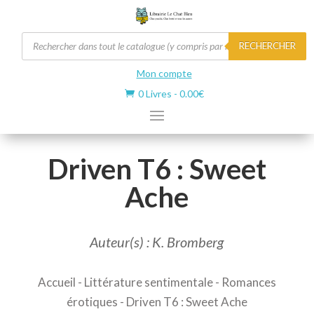
Recherche
RECHERCHER
de
produits
Mon compte
0 Livres
-
0.00
€

Driven T6 : Sweet
Ache
Auteur(s) : K. Bromberg
Accueil
-
Littérature sentimentale
-
Romances
érotiques
- Driven T6 : Sweet Ache