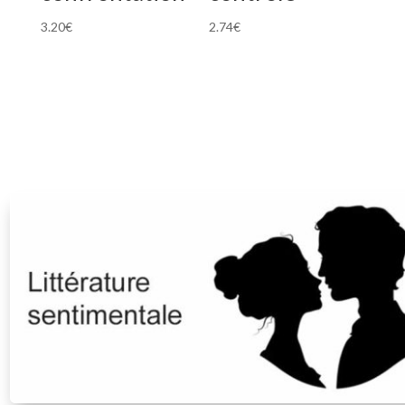
3.20
€
2.74
€