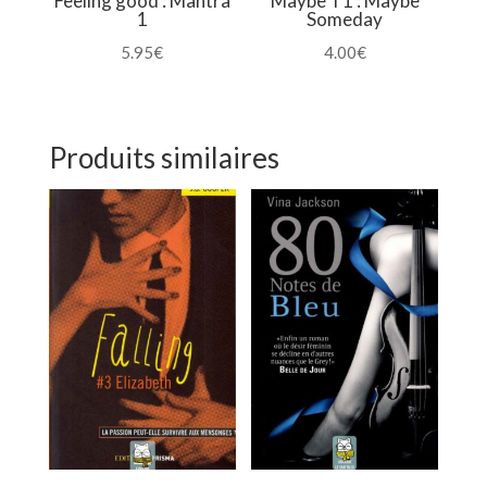
Feeling good : Mantra
Maybe T1 : Maybe
1
Someday
5.95
€
4.00
€
Produits similaires