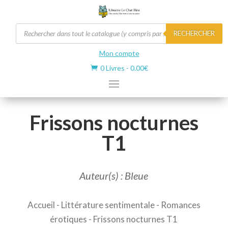
Recherche
RECHERCHER
de
produits
Mon compte
0 Livres
-
0.00
€

Frissons nocturnes
T1
Auteur(s) : Bleue
Accueil
-
Littérature sentimentale
-
Romances
érotiques
- Frissons nocturnes T1