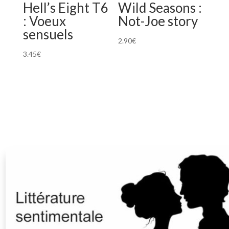
Hell’s Eight T6
Wild Seasons :
: Voeux
Not-Joe story
sensuels
2.90
€
3.45
€