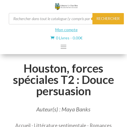
Recherche
RECHERCHER
de
produits
Mon compte
0 Livres
-
0.00
€

Houston, forces
spéciales T2 : Douce
persuasion
Auteur(s) : Maya Banks
Accueil
-
Littérature sentimentale
-
Romances