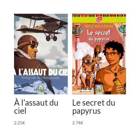
À l’assaut du
Le secret du
ciel
papyrus
2.25
€
2.74
€