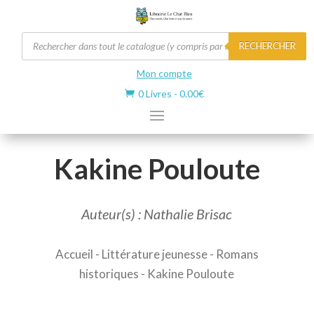
Recherche
RECHERCHER
de
produits
Mon compte
0 Livres
-
0.00
€

Kakine Pouloute
Auteur(s) : Nathalie Brisac
Accueil
-
Littérature jeunesse
-
Romans
historiques
- Kakine Pouloute