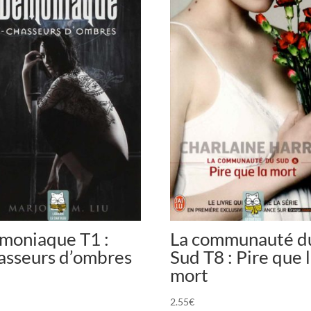
moniaque T1 :
La communauté d
asseurs d’ombres
Sud T8 : Pire que 
mort
2.55
€