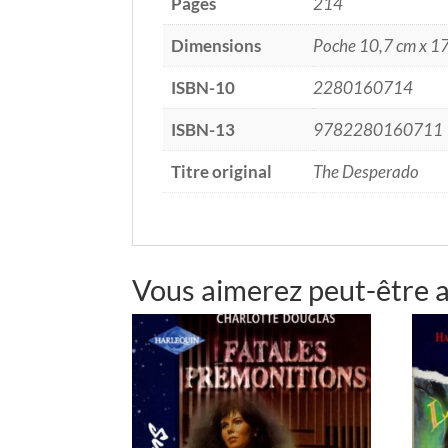
Pages
214
Dimensions
Poche 10,7 cm x 1
ISBN-10
2280160714
ISBN-13
9782280160711
Titre original
The Desperado
Vous aimerez peut-être 