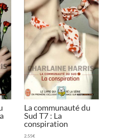
u
La communauté du
la
Sud T7 : La
conspiration
2.55
€