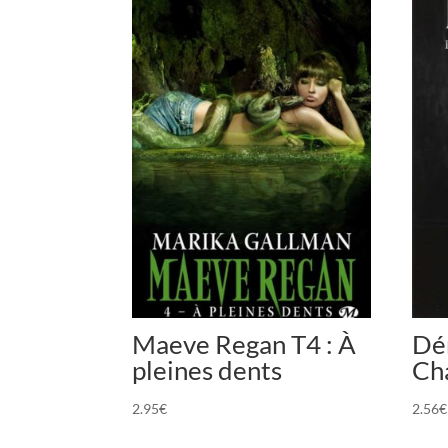
Maeve Regan T4 : À
Dé
pleines dents
Ch
2.95
€
2.56
€