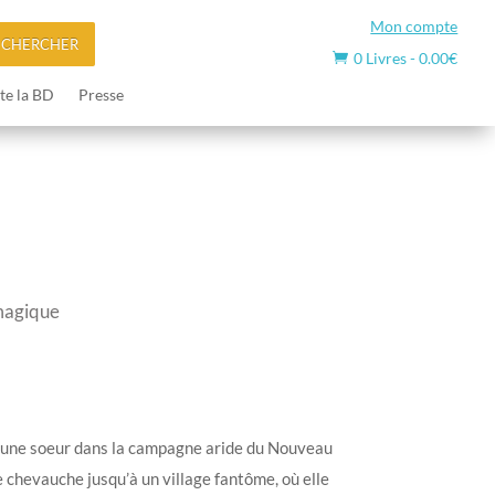
Mon compte
ECHERCHER
0 Livres
-
0.00
€

te la BD
Presse
magique
jeune soeur dans la campagne aride du Nouveau
 chevauche jusqu’à un village fantôme, où elle