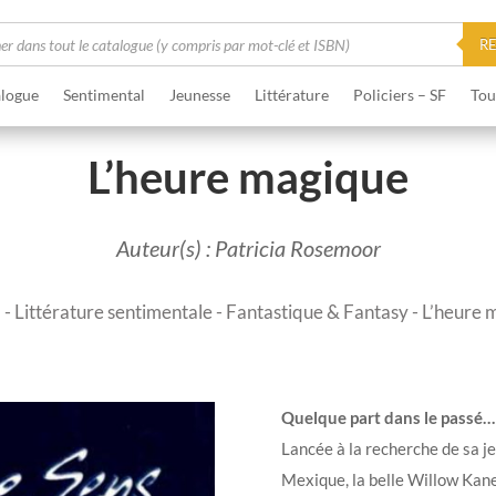
he
R
logue
Sentimental
Jeunesse
Littérature
Policiers – SF
Tou
L’heure magique
Auteur(s) : Patricia Rosemoor
l
-
Littérature sentimentale
-
Fantastique & Fantasy
- L’heure 
Quelque part dans le passé…
Lancée à la recherche de sa 
Mexique, la belle Willow Kane