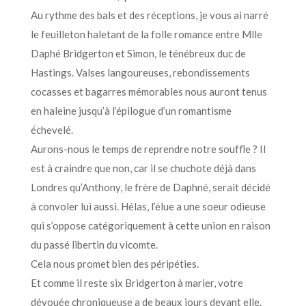
Au rythme des bals et des réceptions, je vous ai narré
le feuilleton haletant de la folle romance entre Mlle
Daphé Bridgerton et Simon, le ténébreux duc de
Hastings. Valses langoureuses, rebondissements
cocasses et bagarres mémorables nous auront tenus
en haleine jusqu’à l’épilogue d’un romantisme
échevelé.
Aurons-nous le temps de reprendre notre souffle ? Il
est à craindre que non, car il se chuchote déjà dans
Londres qu’Anthony, le frère de Daphné, serait décidé
à convoler lui aussi. Hélas, l’élue a une soeur odieuse
qui s’oppose catégoriquement à cette union en raison
du passé libertin du vicomte.
Cela nous promet bien des péripéties.
Et comme il reste six Bridgerton à marier, votre
dévouée chroniqueuse a de beaux jours devant elle.