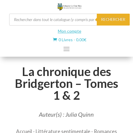
Recherche
RECHERCHER
de
produits
Mon compte
0 Livres
-
0.00
€

La chronique des
Bridgerton – Tomes
1 & 2
Auteur(s) : Julia Quinn
Accueil
-
Littérature sentimentale
-
Romances