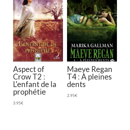
Aspect of
Maeve Regan
Crow T2 :
T4 : À pleines
L’enfant de la
dents
prophétie
2.95
€
3.95
€