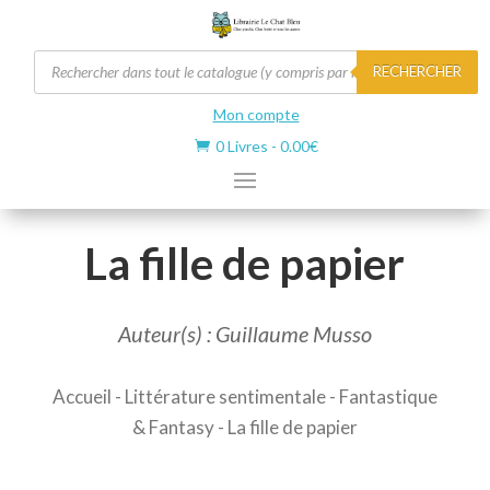
Recherche
RECHERCHER
de
produits
Mon compte
0 Livres
-
0.00
€

La fille de papier
Auteur(s) : Guillaume Musso
Accueil
-
Littérature sentimentale
-
Fantastique
& Fantasy
- La fille de papier