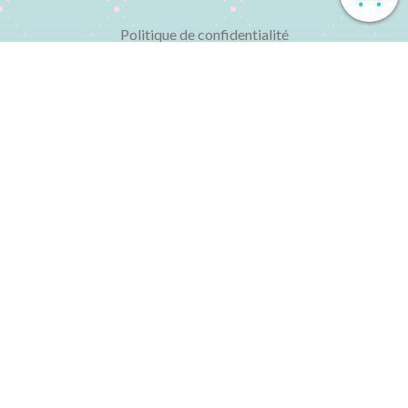
Politique de confidentialité
Politique de cookies
État des livres
Foire aux questions

CONTACT
▸ 01 48 04 77 95
Du lundi au vendredi de 10h à 13h et de 15h à 19h
▸ contact@librairielechatbleu.com