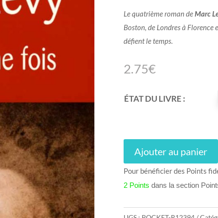
Le quatrième roman de
Marc L
Boston, de Londres à Florence e
défient le temps.
2.75
€
ÉTAT DU LIVRE :
Ajouter au panier
Pour bénéficier des Points fid
2 Points
dans la section Poin
UGS :
POCKET-R12394
Catég