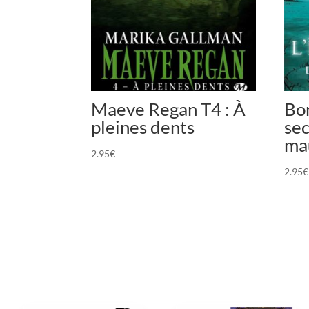
Maeve Regan T4 : À
Bon
pleines dents
sec
ma
2.95
€
2.95
€