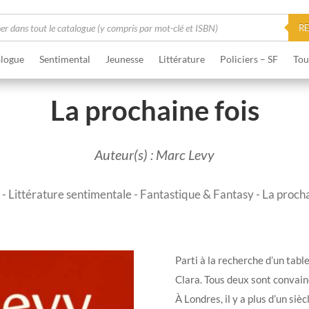
he
R
logue
Sentimental
Jeunesse
Littérature
Policiers – SF
Tou
La prochaine fois
Auteur(s) : Marc Levy
-
Littérature sentimentale
-
Fantastique & Fantasy
- La procha
Parti à la recherche d’un tabl
Clara. Tous deux sont convain
À Londres, il y a plus d’un siè