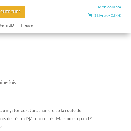
Mon compte
ECHERCHER
0 Livres
-
0.00
€

te la BD
Presse
ine fois
eau mystérieux, Jonathan croise la route de
cus de s’être déjà rencontrés. Mais où et quand ?
cle…