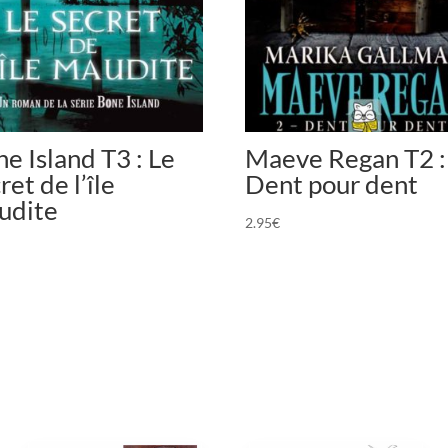
e Island T3 : Le
Maeve Regan T2 :
ret de l’île
Dent pour dent
udite
2.95
€