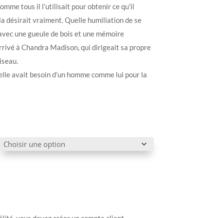
me tous il l’utilisait pour obtenir ce qu’il
l la désirait vraiment. Quelle humiliation de se
r avec une gueule de bois et une mémoire
 arrivé à Chandra Madison, qui dirigeait sa propre
iseau.
elle avait besoin d’un homme comme lui pour la
élité, vous devez créer un compte client