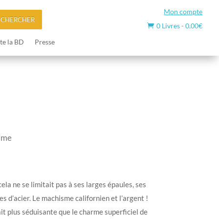
Mon compte
ECHERCHER
0 Livres
-
0.00
€

te la BD
Presse
mme
 cela ne se limitait pas à ses larges épaules, ses
s d’acier. Le machisme californien et l’argent !
ait plus séduisante que le charme superficiel de