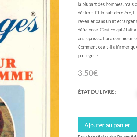
la plupart des hommes, mais com
désirait. Et la nuit dernière, i
réveiller dans un lit étrange
déficiente. C’est ce qui était
entreprise… libre comme un o
Comment osait-il affirmer qu’
protéger ?
3.50
€
ÉTAT DU LIVRE :
Ajouter au panier
Pour bénéficier des Points fid