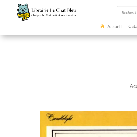
Recherc
de
produits
Cata
Accueil
Acc