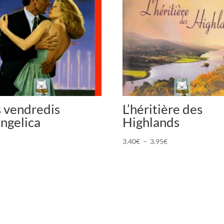
s vendredis
L’héritière des
ngelica
Highlands
Plage
3.40
€
–
3.95
€
de
prix :
3.40€
à
3.95€