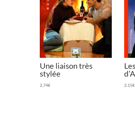
Une liaison très
Le
stylée
d’A
2.74
€
2.15
€