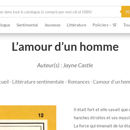
he
R
logue
Sentimental
Jeunesse
Littérature
Policiers – SF
Tou
L’amour d’un homme
Auteur(s) : Jayne Castle
ueil
-
Littérature sentimentale
-
Romances
- L’amour d’un ho
Il était fort et elle savait que
hanches étroites et ses muscle
La force qui émanait de lui ét