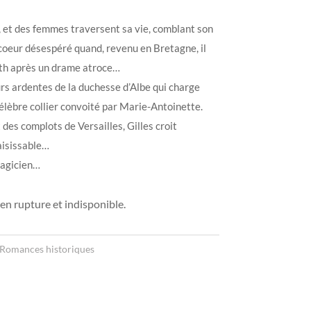
rit, et des femmes traversent sa vie, comblant son
coeur désespéré quand, revenu en Bretagne, il
ith après un drame atroce…
eurs ardentes de la duchesse d’Albe qui charge
 célèbre collier convoité par Marie-Antoinette.
 des complots de Versailles, Gilles croit
aisissable…
magicien…
en rupture et indisponible.
Romances historiques