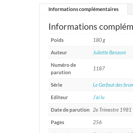
Informations complémentaires
Informations complém
Poids
180 g
Auteur
Juliette Benzoni
Numéro de
1187
parution
Série
Le Gerfaut des bru
Editeur
J'ai lu
Date de parution
2e Trimestre 1981
Pages
256