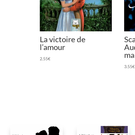
La victoire de
Sca
l’amour
Au
ma
2.55
€
3.55
€