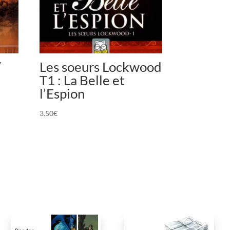
/
Les soeurs Lockwood
T1 : La Belle et
l’Espion
3.50
€