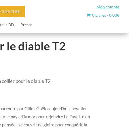
Mon compte
ECHERCHER
0 Livres
-
0.00
€

te la BD
Presse
r le diable T2
collier pour le diable T2
parcouru par Gilles Goëlo, aujoud’hui chevalier
jour le pays d’Armor pour rejoindre La Fayette en
pensée : se couvrir de gloire pour conquérir la