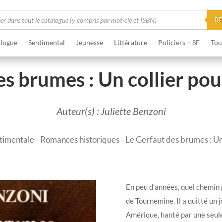
he
R
logue
Sentimental
Jeunesse
Littérature
Policiers – SF
Tou
s brumes : Un collier pou
Auteur(s) : Juliette Benzoni
ntimentale
-
Romances historiques
- Le Gerfaut des brumes : Un 
En peu d’années, quel chemin 
de Tournemine. Il a quitté un 
Amérique, hanté par une seule 