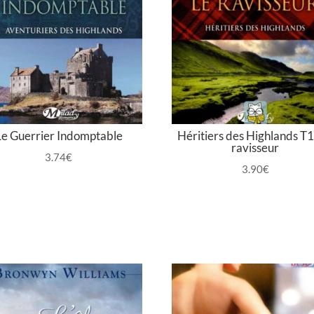
Le Guerrier Indomptable
Héritiers des Highlands T1 
ravisseur
3.74
€
3.90
€