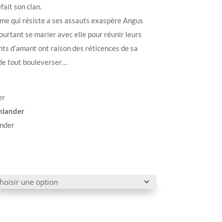
éfait son clan.
emme qui résiste a ses assauts exaspère Angus
t pourtant se marier avec elle pour réunir leurs
nts d’amant ont raison des réticences de sa
de tout bouleverser…
er
ghlander
ander