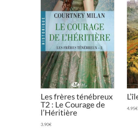
Les frères ténébreux
L’î
T2 : Le Courage de
4.95
€
l’Héritière
3.90
€