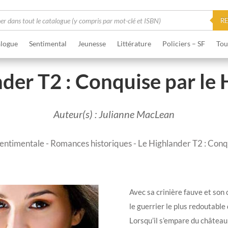
he
R
logue
Sentimental
Jeunesse
Littérature
Policiers – SF
Tou
der T2 : Conquise par le
Auteur(s) : Julianne MacLean
sentimentale
-
Romances historiques
- Le Highlander T2 : Conq
Avec sa crinière fauve et so
le guerrier le plus redoutabl
Lorsqu’il s’empare du château