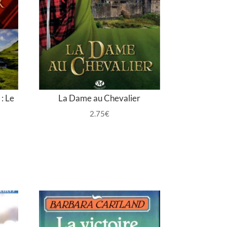
: Le
La Dame au Chevalier
2.75
€