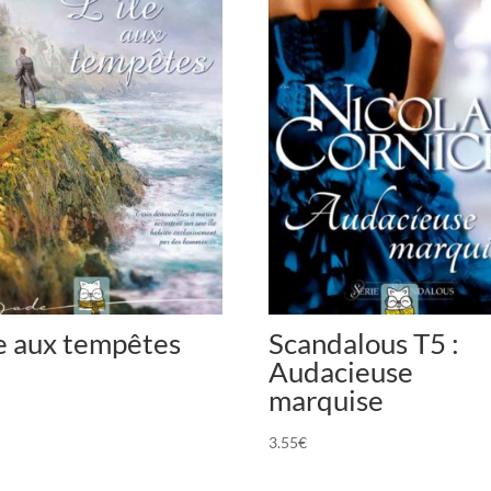
le aux tempêtes
Scandalous T5 :
Audacieuse
marquise
3.55
€