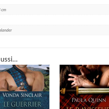
8 cm
hlander
aussi…