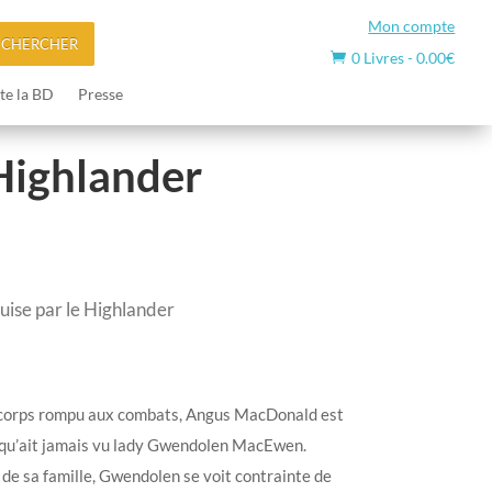
Mon compte
ECHERCHER
0 Livres
-
0.00
€

te la BD
Presse
 Highlander
uise par le Highlander
n corps rompu aux combats, Angus MacDonald est
e qu’ait jamais vu lady Gwendolen MacEwen.
 de sa famille, Gwendolen se voit contrainte de