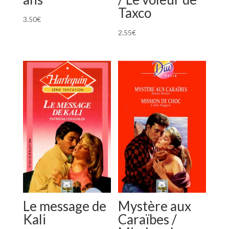
Taxco
3.50
€
2.55
€
Le message de
Mystère aux
Kali
Caraïbes /