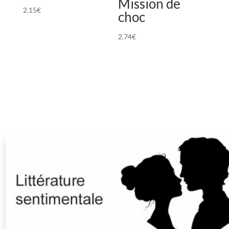
Mission de
2.15
€
choc
2.74
€