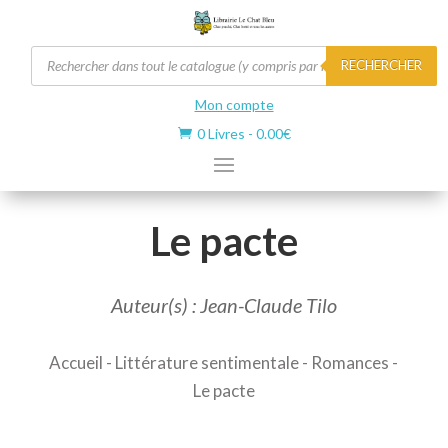
Recherche
RECHERCHER
de
produits
Mon compte
0 Livres
-
0.00
€

Le pacte
Auteur(s) : Jean-Claude Tilo
Accueil
-
Littérature sentimentale
-
Romances
-
Le pacte