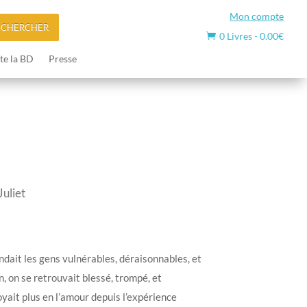
Mon compte
ECHERCHER
0 Livres
-
0.00
€

te la BD
Presse
Juliet
ndait les gens vulnérables, déraisonnables, et
fin, on se retrouvait blessé, trompé, et
yait plus en l’amour depuis l’expérience