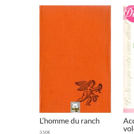
L’homme du ranch
Acc
vol
3.50
€