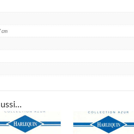
7 cm
aussi…