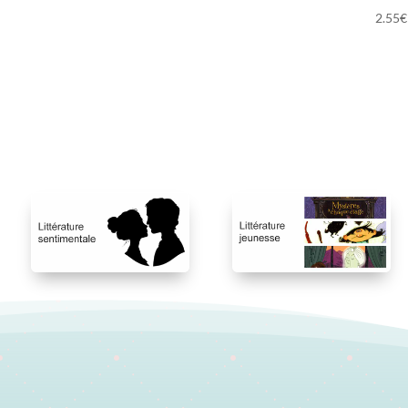
2.55
€