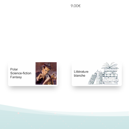
9.00
€