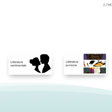
de
2.74
€
prix :
3.05€
à
3.54€