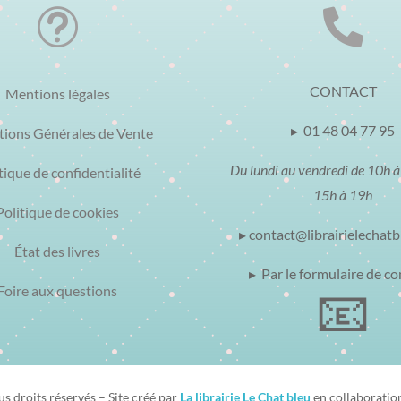
t

CONTACT
Mentions légales
▸ 01 48 04 77 95
tions Générales de Vente
Du lundi au vendredi de 10h à
tique de confidentialité
15h à 19h
Politique de cookies
▸ contact@librairielechat
État des livres
▸ Par le formulaire de co
📧
Foire aux questions
 droits réservés – Site créé par
La librairie Le Chat bleu
en collaboratio