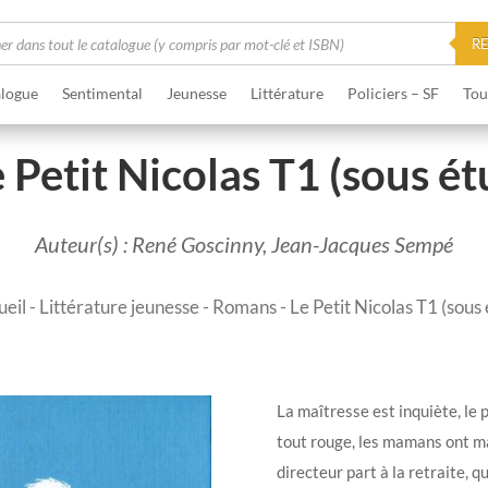
he
R
logue
Sentimental
Jeunesse
Littérature
Policiers – SF
Tou
 Petit Nicolas T1 (sous ét
Auteur(s) : René Goscinny, Jean-Jacques Sempé
ueil
-
Littérature jeunesse
-
Romans
- Le Petit Nicolas T1 (sous 
La maîtresse est inquiète, le 
tout rouge, les mamans ont ma
directeur part à la retraite, qu