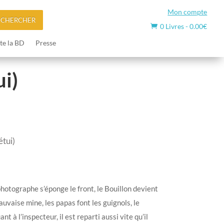
Mon compte
ECHERCHER
0 Livres
-
0.00
€

te la BD
Presse
ui)
étui)
photographe s’éponge le front, le Bouillon devient
uvaise mine, les papas font les guignols, le
ant à l’inspecteur, il est reparti aussi vite qu’il