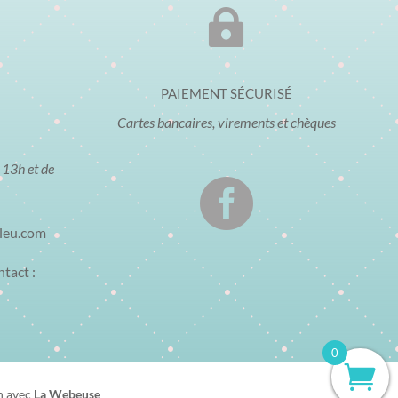

PAIEMENT SÉCURISÉ
Cartes bancaires, virements et chèques
 13h et de

bleu.com
ntact :
0
n avec
La Webeuse