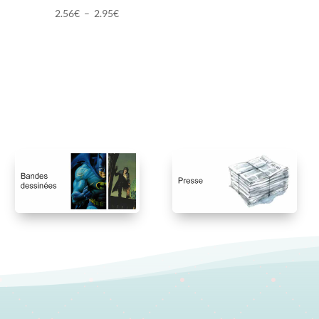
Plage
2.56
€
–
2.95
€
de
prix :
2.56€
à
2.95€