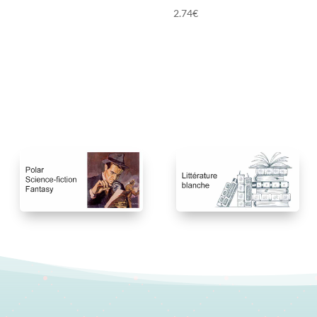
2.74
€