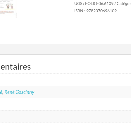
UGS :
FOLIO-06.6109
Catégor
ISBN : 9782070696109
entaires
pé
,
René Goscinny