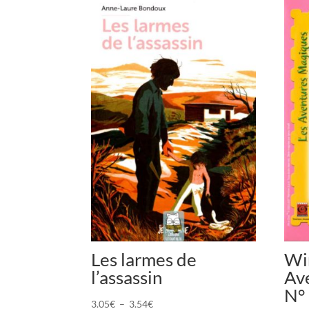
Les larmes de
Win
l’assassin
Av
N°
Plage
3.05
€
–
3.54
€