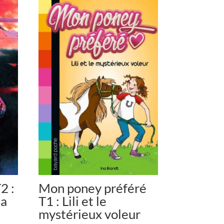
2 :
Mon poney préféré
la
T1 : Lili et le
mystérieux voleur