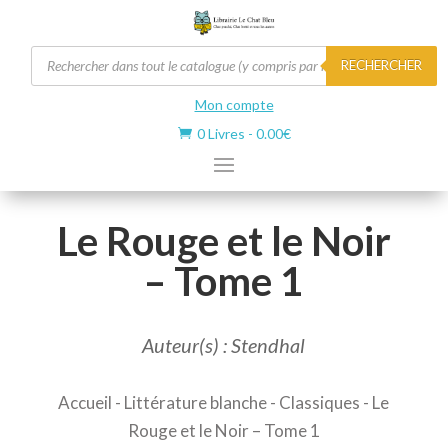
Recherche
RECHERCHER
de
produits
Mon compte
0 Livres
-
0.00
€

Le Rouge et le Noir
– Tome 1
Auteur(s) : Stendhal
Accueil
-
Littérature blanche
-
Classiques
- Le
Rouge et le Noir – Tome 1