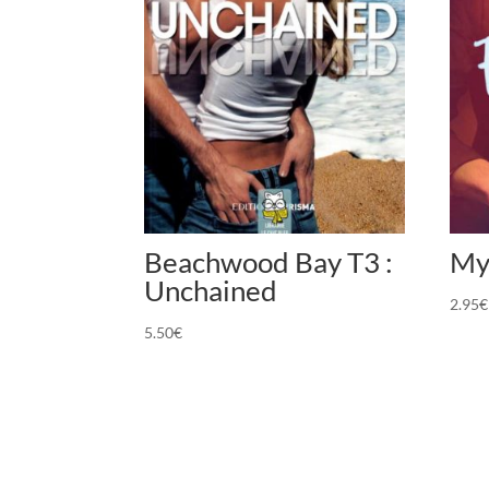
Beachwood Bay T3 :
My
Unchained
2.95
€
5.50
€