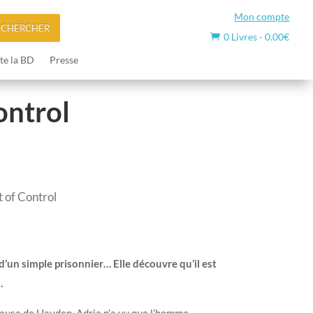
Mon compte
ECHERCHER
0 Livres
-
0.00
€

te la BD
Presse
ontrol
t of Control
d’un simple prisonnier… Elle découvre qu’il est
.
euse de Hayden, Adria n’a vu que l’homme