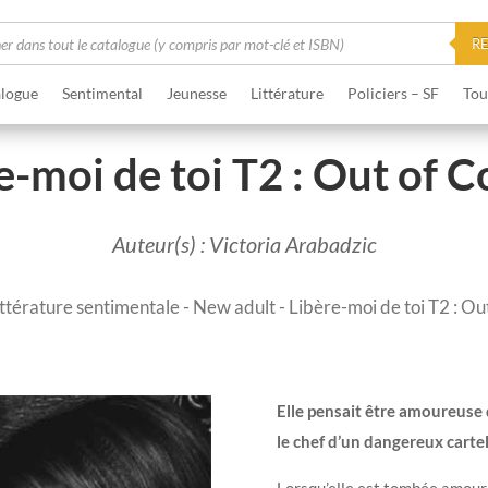
he
R
logue
Sentimental
Jeunesse
Littérature
Policiers – SF
Tou
e-moi de toi T2 : Out of C
Auteur(s) : Victoria Arabadzic
ittérature sentimentale
-
New adult
- Libère-moi de toi T2 : Ou
Elle pensait être amoureuse 
le chef d’un dangereux cartel
Lorsqu’elle est tombée amour