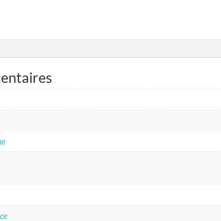
entaires
he
nce