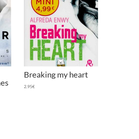
Breaking my heart
hes
2.95
€