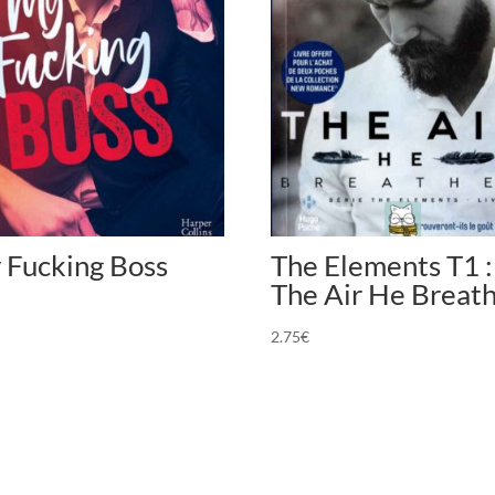
 Fucking Boss
The Elements T1 :
The Air He Breat
2.75
€