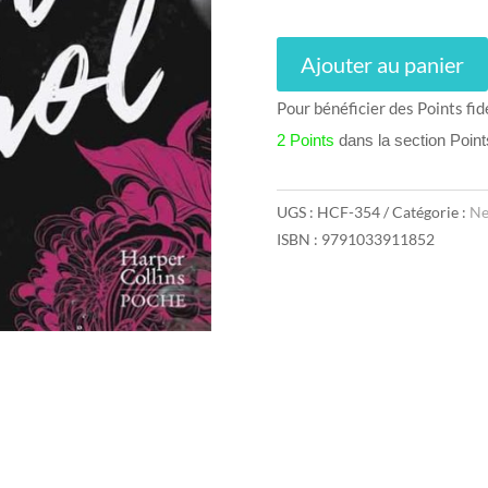
Ajouter au panier
Pour bénéficier des Points fid
2 Points
dans la section Poin
UGS :
HCF-354
Catégorie :
Ne
ISBN : 9791033911852