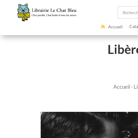
Recherc
de
produits
Cata
Accueil
Libèr
Accueil
-
L