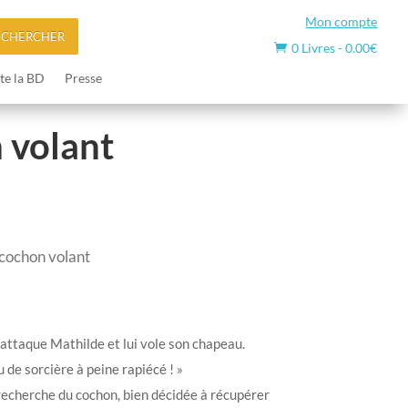
Mon compte
ECHERCHER
0 Livres
-
0.00
€

te la BD
Presse
n volant
e cochon volant
attaque Mathilde et lui vole son chapeau.
de sorcière à peine rapiécé ! »
 recherche du cochon, bien décidée à récupérer