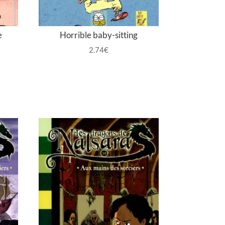
e
Horrible baby-sitting
2.74
€