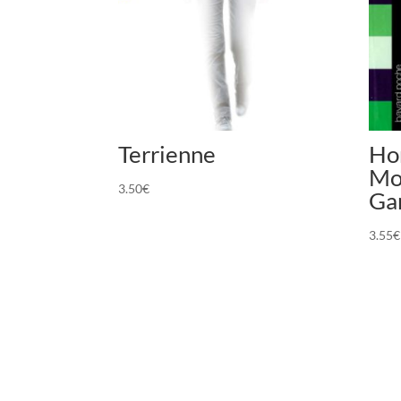
Terrienne
Hor
Mo
3.50
€
Ga
3.55
€