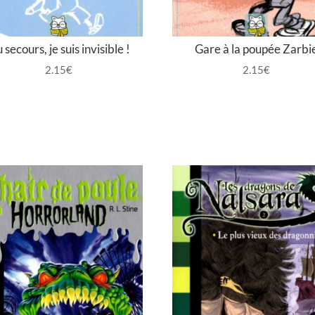
 secours, je suis invisible !
Gare à la poupée Zarbi
2.15
€
2.15
€