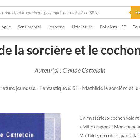
he
R
logue
Sentimental
Jeunesse
Littérature
Policiers – SF
Tou
e la sorcière et le cocho
Auteur(s) : Claude Cattelain
érature jeunesse
-
Fantastique & SF
- Mathilde la sorcière et l
Un mystérieux cochon volant 
« Mille dragons ! Mon chapeau 
Mathilde, en colère, part à la