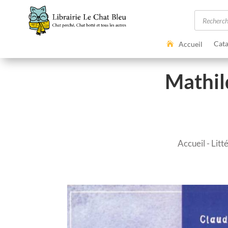
Recherc
de
produits
Cata
Accueil
Mathild
Accueil
-
Litt