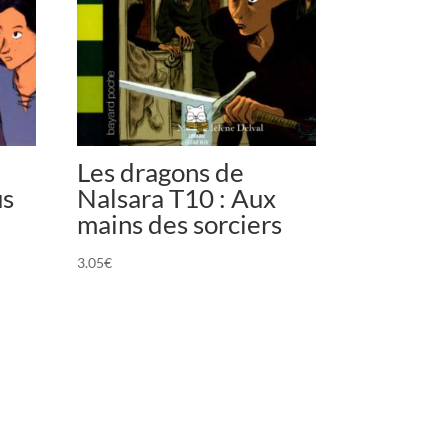
Les dragons de
us
Nalsara T10 : Aux
mains des sorciers
3.05
€