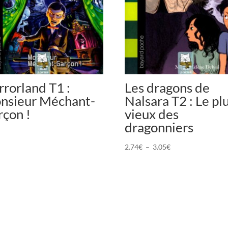
rorland T1 :
Les dragons de
nsieur Méchant-
Nalsara T2 : Le pl
rçon !
vieux des
dragonniers
Plage
2.74
€
–
3.05
€
de
prix :
2.74€
à
3.05€