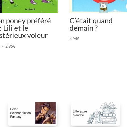
n poney préféré
C’était quand
: Lili et le
demain ?
stérieux voleur
4.94
€
Plage
–
2.95
€
de
prix :
2.56€
à
2.95€