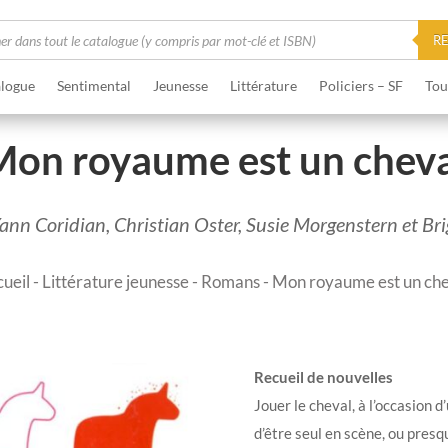
he
R
logue
Sentimental
Jeunesse
Littérature
Policiers – SF
Tou
on royaume est un chev
Yann Coridian, Christian Oster, Susie Morgenstern et Br
ueil
-
Littérature jeunesse
-
Romans
- Mon royaume est un ch
Recueil de nouvelles
Jouer le cheval, à l’occasion 
d’être seul en scène, ou presqu