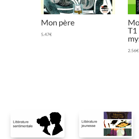
Mon père
Mo
T1 
5.47
€
my
2.56
€