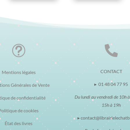
t

CONTACT
Mentions légales
▸ 01 48 04 77 95
tions Générales de Vente
Du lundi au vendredi de 10h à
tique de confidentialité
15h à 19h
Politique de cookies
▸ contact@librairielechat
État des livres