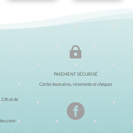

PAIEMENT SÉCURISÉ
Cartes bancaires, virements et chèques
 13h et de

bleu.com