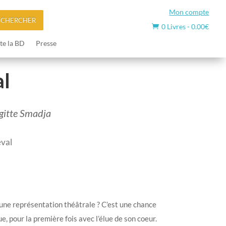
Mon compte
ECHERCHER
0 Livres
-
0.00
€

te la BD
Presse
al
igitte Smadja
eval
d’une représentation théâtrale ? C’est une chance
e, pour la première fois avec l’élue de son coeur.