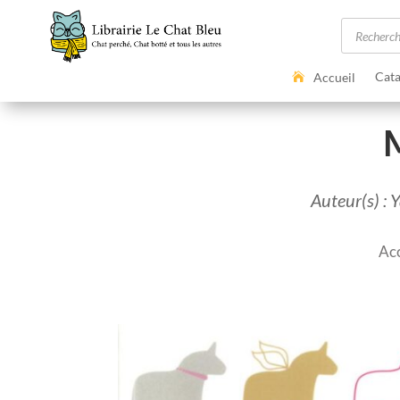
Recherc
de
produits
Cata
Accueil
M
Auteur(s) : 
Acc