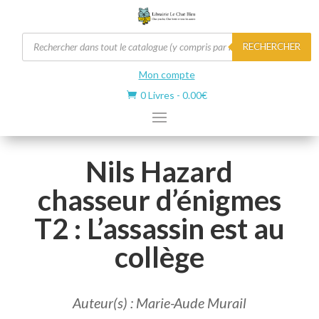
Recherche
RECHERCHER
de
produits
Mon compte
0 Livres
-
0.00
€

Nils Hazard
chasseur d’énigmes
T2 : L’assassin est au
collège
Auteur(s) : Marie-Aude Murail