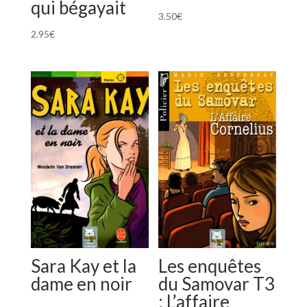
qui bégayait
3.50
€
2.95
€
Sara Kay et la
Les enquêtes
dame en noir
du Samovar T3
: L’affaire