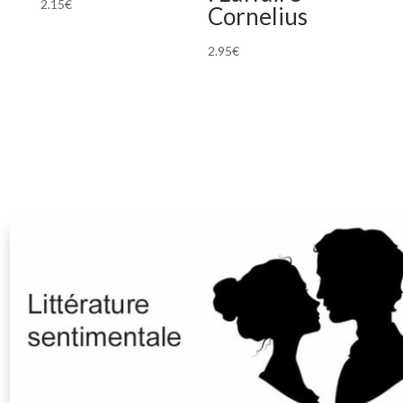
2.15
€
Cornelius
2.95
€