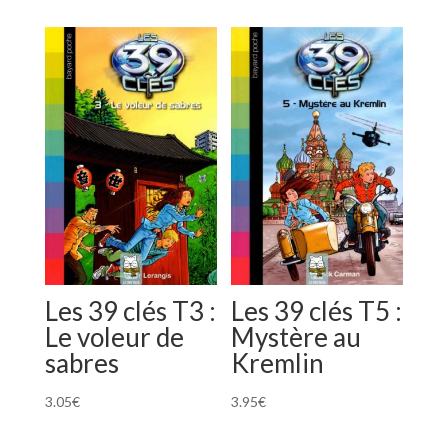
Les 39 clés T3 :
Les 39 clés T5 :
Le voleur de
Mystère au
sabres
Kremlin
3.05
€
3.95
€