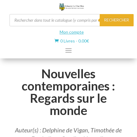
Recherche
RECHERCHER
de
produits
Mon compte
0 Livres
-
0.00
€

Nouvelles
contemporaines :
Regards sur le
monde
Auteur(s) : Delphine de Vigan, Timothée de