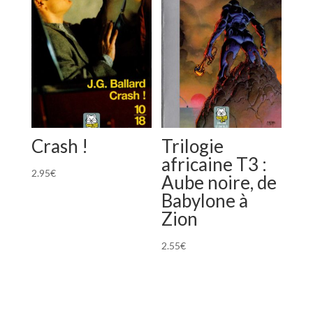
Crash !
Trilogie
africaine T3 :
2.95
€
Aube noire, de
Babylone à
Zion
2.55
€