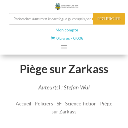
Recherche
RECHERCHER
de
produits
Mon compte
0 Livres
-
0.00
€

Piège sur Zarkass
Auteur(s) : Stefan Wul
Accueil
-
Policiers - SF
-
Science-fiction
- Piège
sur Zarkass