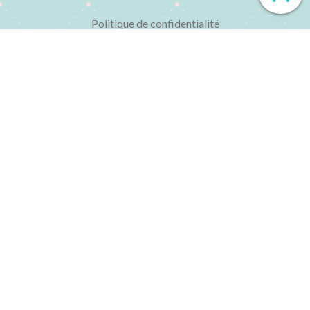
Politique de confidentialité
Politique de cookies
État des livres
Foire aux questions

CONTACT
▸ 01 48 04 77 95
Du lundi au vendredi de 10h à 13h et de 15h à 19h
▸ contact@librairielechatbleu.com