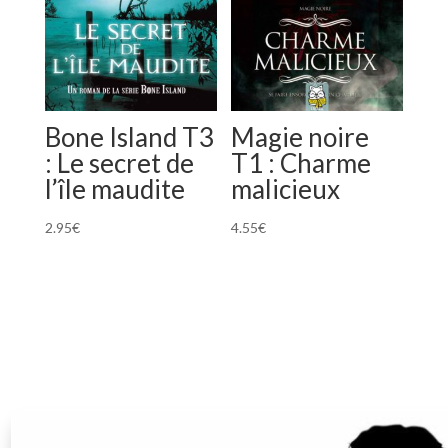
Bone Island T3
Magie noire
: Le secret de
T1 : Charme
l’île maudite
malicieux
2.95
€
4.55
€