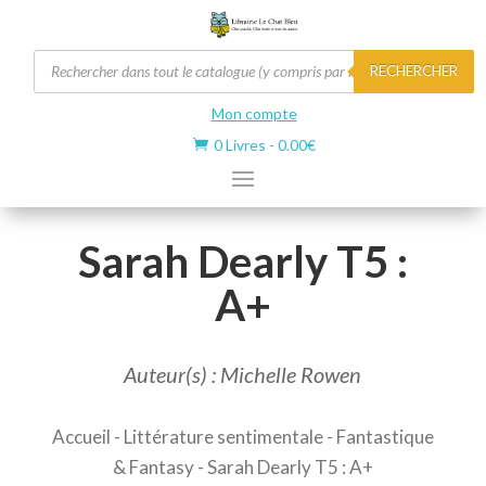
Recherche
RECHERCHER
de
produits
Mon compte
0 Livres
-
0.00
€

Sarah Dearly T5 :
A+
Auteur(s) : Michelle Rowen
Accueil
-
Littérature sentimentale
-
Fantastique
& Fantasy
- Sarah Dearly T5 : A+