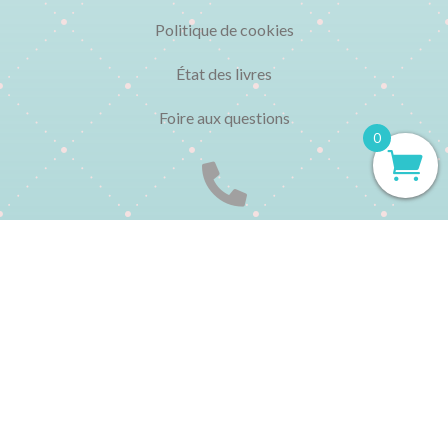
Politique de cookies
État des livres
Foire aux questions
0

CONTACT
▸ 01 48 04 77 95
Du lundi au vendredi de 10h à 13h et de 15h à 19h
▸ contact@librairielechatbleu.com
▸ Par le formulaire de contact :