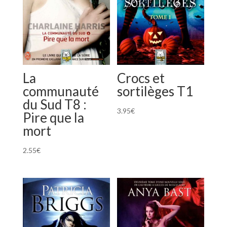
La
Crocs et
communauté
sortilèges T1
du Sud T8 :
3.95
€
Pire que la
mort
2.55
€