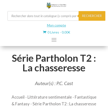
Recherche
RECHERCHER
de
produits
Mon compte
0 Livres
-
0.00
€

Série Partholon T2 :
La chasseresse
Auteur(s) : P.C. Cast
Accueil
-
Littérature sentimentale
-
Fantastique
& Fantasy
- Série Partholon T2 : La chasseresse