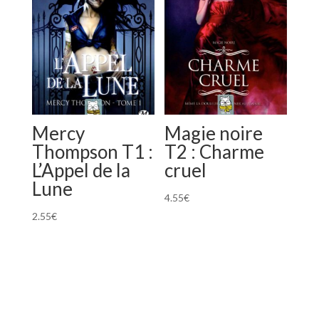
Mercy
Magie noire
Thompson T1 :
T2 : Charme
L’Appel de la
cruel
Lune
4.55
€
2.55
€