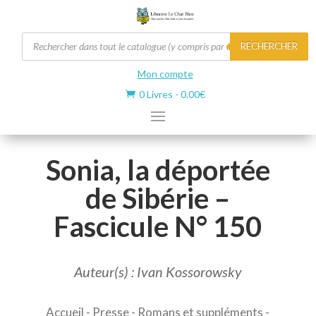
Recherche
RECHERCHER
de
produits
Mon compte
0 Livres
-
0.00
€

Sonia, la déportée
de Sibérie –
Fascicule N° 150
Auteur(s) : Ivan Kossorowsky
Accueil
-
Presse
-
Romans et suppléments
-