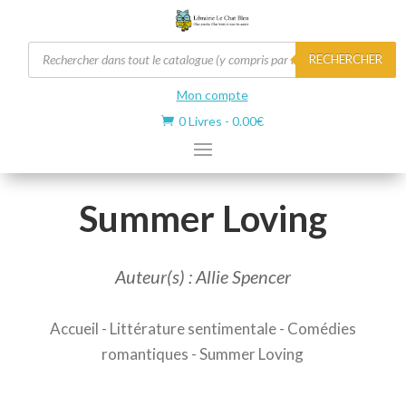
Recherche
RECHERCHER
de
produits
Mon compte
0 Livres
-
0.00
€

Summer Loving
Auteur(s) : Allie Spencer
Accueil
-
Littérature sentimentale
-
Comédies
romantiques
- Summer Loving