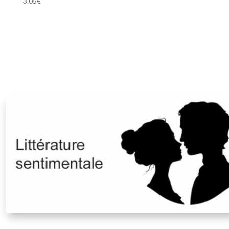
3.05
€