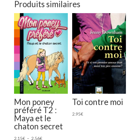
Produits similaires
Mon poney
Toi contre moi
préféré T2 :
2.95
€
Maya et le
chaton secret
Plage
2.15
€
–
2.56
€