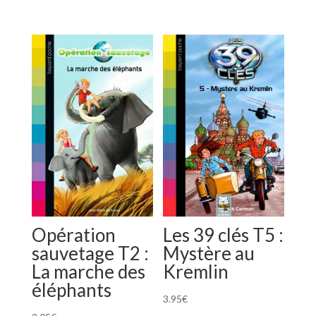
de
prix :
2.15€
à
2.56€
Opération
Les 39 clés T5 :
sauvetage T2 :
Mystère au
La marche des
Kremlin
éléphants
3.95
€