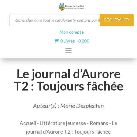
Recherche
RECHERCHER
de
produits
Mon compte
0 Livres
-
0.00
€

Le journal d’Aurore
T2 : Toujours fâchée
Auteur(s) : Marie Desplechin
Accueil
-
Littérature jeunesse
-
Romans
- Le
journal d’Aurore T2 : Toujours fâchée