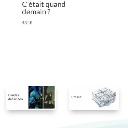
C’était quand
demain ?
4.94
€