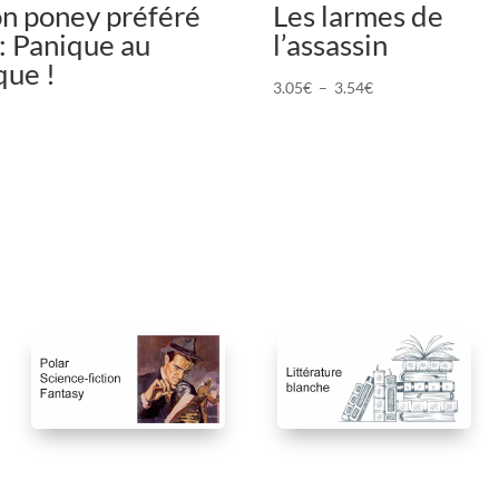
n poney préféré
Les larmes de
: Panique au
l’assassin
que !
Plage
3.05
€
–
3.54
€
de
prix :
3.05€
à
3.54€