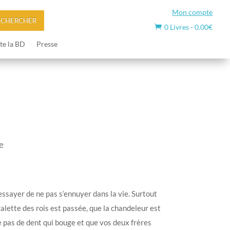
Mon compte
ECHERCHER
0 Livres
-
0.00
€

te la BD
Presse
e
’essayer de ne pas s’ennuyer dans la vie. Surtout
alette des rois est passée, que la chandeleur est
pas de dent qui bouge et que vos deux frères