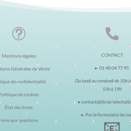
t

CONTACT
Mentions légales
▸ 01 48 04 77 95
tions Générales de Vente
Du lundi au vendredi de 10h à
tique de confidentialité
15h à 19h
Politique de cookies
▸ contact@librairielechat
État des livres
▸ Par le formulaire de co
📧
Foire aux questions