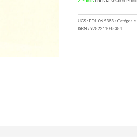
2 Points
dans la section Poin
UGS :
EDL-06.5383
Catégorie 
ISBN : 9782211045384