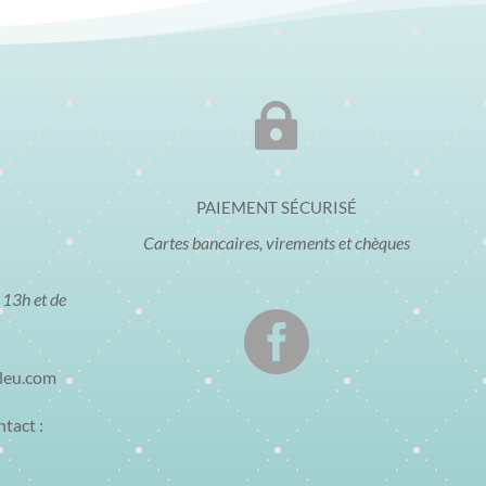

PAIEMENT SÉCURISÉ
Cartes bancaires, virements et chèques
 13h et de

bleu.com
ntact :