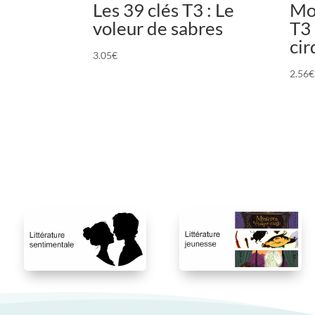
Les 39 clés T3 : Le
Mo
voleur de sabres
T3 
cir
3.05
€
2.56
€