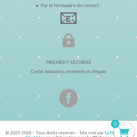
▸ Par le formulaire de contact :
📧

PAIEMENT SÉCURISÉ
Cartes bancaires, virements et chèques

0
© 2023-2026 – Tous droits réservés – Site créé par
La librairie Le