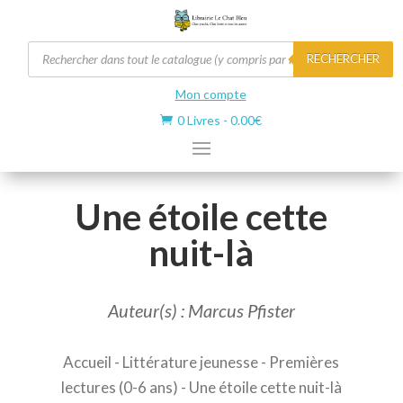
Recherche
RECHERCHER
de
produits
Mon compte
0 Livres
-
0.00
€

Une étoile cette
nuit-là
Auteur(s) : Marcus Pfister
Accueil
-
Littérature jeunesse
-
Premières
lectures (0-6 ans)
- Une étoile cette nuit-là