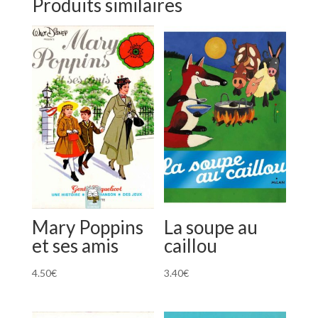
Produits similaires
Mary Poppins
La soupe au
et ses amis
caillou
4.50
€
3.40
€