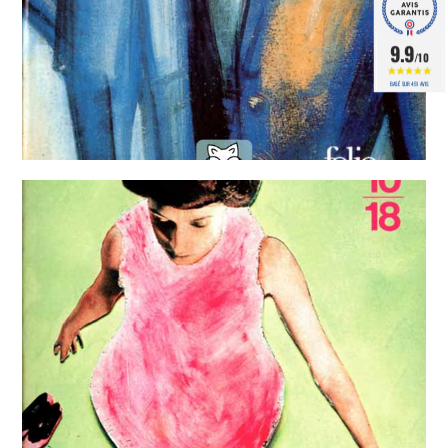
9.9
/10
BASÉ SUR 451 AVIS