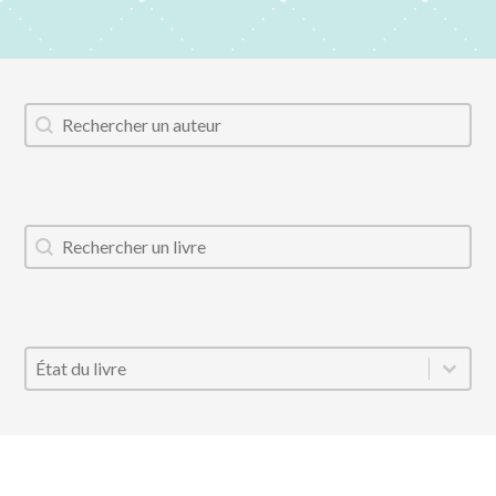
Auteur
Rechercher
Titre du livre
Rechercher
État
Sélectionnez le contenu
Sélectionnez le contenu