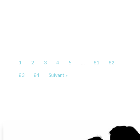
1
2
3
4
5
…
81
82
83
84
Suivant »