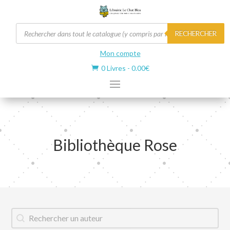
Recherche
RECHERCHER
de
produits
Mon compte
0 Livres
-
0.00
€

Bibliothèque Rose
Auteur
Rechercher