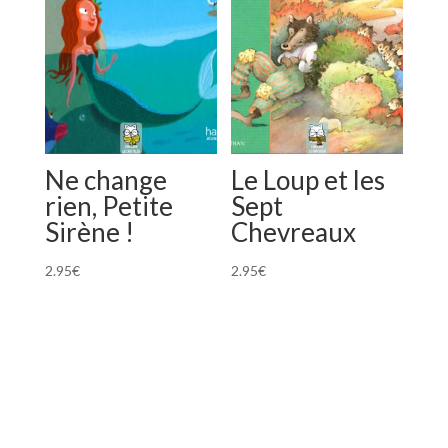
Ne change
Le Loup et les
rien, Petite
Sept
Sirène !
Chevreaux
2.95
€
2.95
€