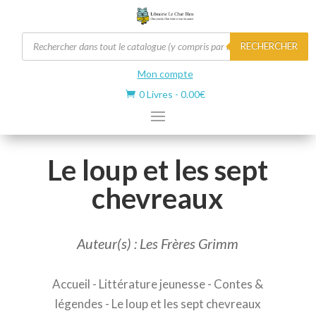
Recherche
RECHERCHER
de
produits
Mon compte
0 Livres
-
0.00
€

Le loup et les sept
chevreaux
Auteur(s) : Les Frères Grimm
Accueil
-
Littérature jeunesse
-
Contes &
légendes
- Le loup et les sept chevreaux