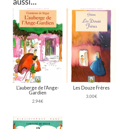
aussi…
L’auberge de l’Ange-
Les Douze Frères
Gardien
3.00
€
2.94
€