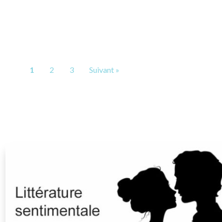
1
2
3
Suivant »