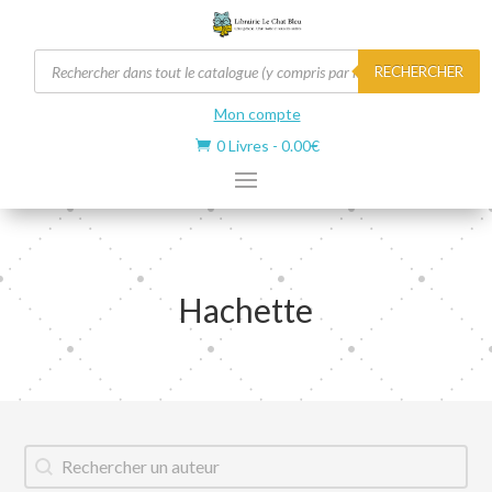
Recherche
RECHERCHER
de
produits
Mon compte
0 Livres
-
0.00
€

Hachette
Auteur
Rechercher