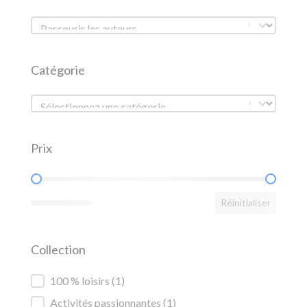
Liste des auteurs
Liste des auteurs
Catégorie
Catégorie
Catégorie
Prix
Prix
Réinitialiser
Collection
Collection
100 % loisirs
(1)
Activités passionnantes
(1)