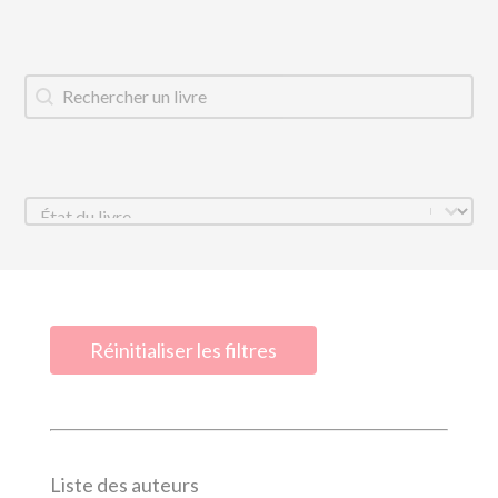
Titre du livre
Rechercher
État
Sélectionnez le contenu
Réinitialiser les filtres
Liste des auteurs