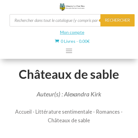
Recherche
RECHERCHER
de
produits
Mon compte
0 Livres
-
0.00
€

Châteaux de sable
Auteur(s) : Alexandra Kirk
Accueil
-
Littérature sentimentale
-
Romances
-
Châteaux de sable