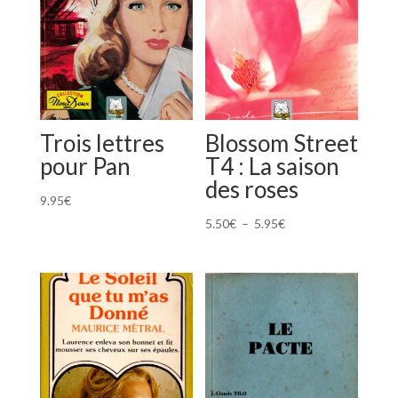
Trois lettres
Blossom Street
pour Pan
T4 : La saison
des roses
9.95
€
Plage
5.50
€
–
5.95
€
de
prix :
5.50€
à
5.95€