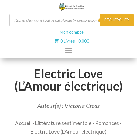
Recherche
RECHERCHER
de
produits
Mon compte
0 Livres
-
0.00
€

Electric Love
(L’Amour électrique)
Auteur(s) : Victoria Cross
Accueil
-
Littérature sentimentale
-
Romances
-
Electric Love (L’Amour électrique)