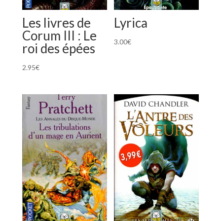
Les livres de
Lyrica
Corum III : Le
3.00
€
roi des épées
2.95
€