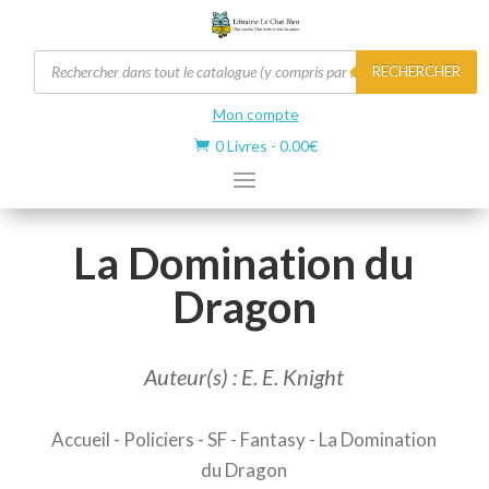
Recherche
RECHERCHER
de
produits
Mon compte
0 Livres
-
0.00
€

La Domination du
Dragon
Auteur(s) : E. E. Knight
Accueil
-
Policiers - SF
-
Fantasy
- La Domination
du Dragon